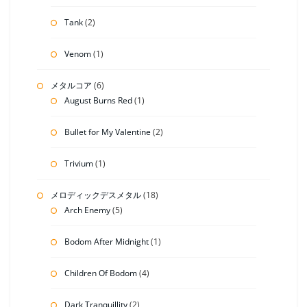
Tank
(2)
Venom
(1)
メタルコア
(6)
August Burns Red
(1)
Bullet for My Valentine
(2)
Trivium
(1)
メロディックデスメタル
(18)
Arch Enemy
(5)
Bodom After Midnight
(1)
Children Of Bodom
(4)
Dark Tranquillity
(2)