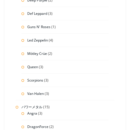
Deep Purple
(2)
Def Leppard
(3)
Guns N' Roses
(1)
Led Zeppelin
(4)
Mötley Crüe
(2)
Queen
(3)
Scorpions
(3)
Van Halen
(3)
パワーメタル
(15)
Angra
(3)
DragonForce
(2)