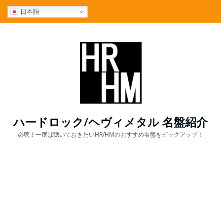
コ
日本語
ン
テ
ン
ツ
へ
ス
キ
ッ
プ
ハードロック/ヘヴィメタル 名盤紹介
必聴！一度は聴いておきたいHR/HMのおすすめ名盤をピックアップ！