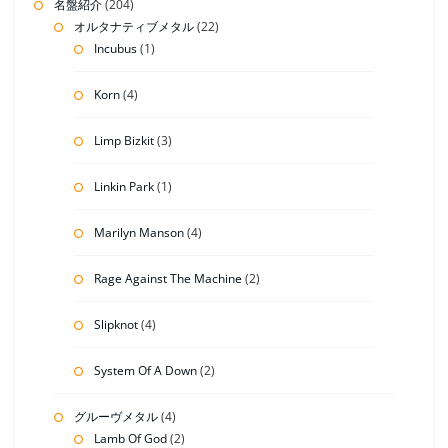
名盤紹介
(204)
オルタナティブメタル
(22)
Incubus
(1)
Korn
(4)
Limp Bizkit
(3)
Linkin Park
(1)
Marilyn Manson
(4)
Rage Against The Machine
(2)
Slipknot
(4)
System Of A Down
(2)
グルーヴメタル
(4)
Lamb Of God
(2)