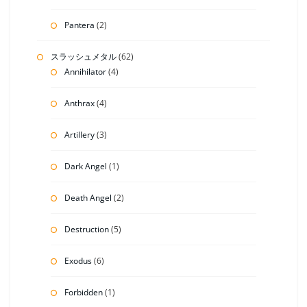
Pantera
(2)
スラッシュメタル
(62)
Annihilator
(4)
Anthrax
(4)
Artillery
(3)
Dark Angel
(1)
Death Angel
(2)
Destruction
(5)
Exodus
(6)
Forbidden
(1)