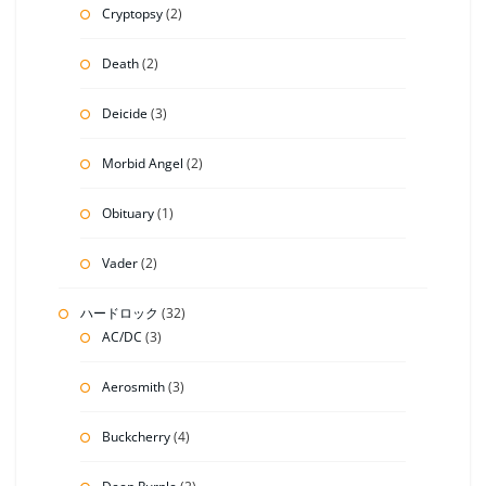
Cryptopsy
(2)
Death
(2)
Deicide
(3)
Morbid Angel
(2)
Obituary
(1)
Vader
(2)
ハードロック
(32)
AC/DC
(3)
Aerosmith
(3)
Buckcherry
(4)