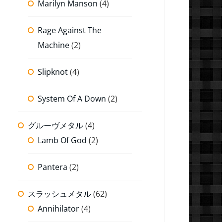
Marilyn Manson
(4)
Rage Against The
Machine
(2)
Slipknot
(4)
System Of A Down
(2)
グルーヴメタル
(4)
Lamb Of God
(2)
Pantera
(2)
スラッシュメタル
(62)
Annihilator
(4)