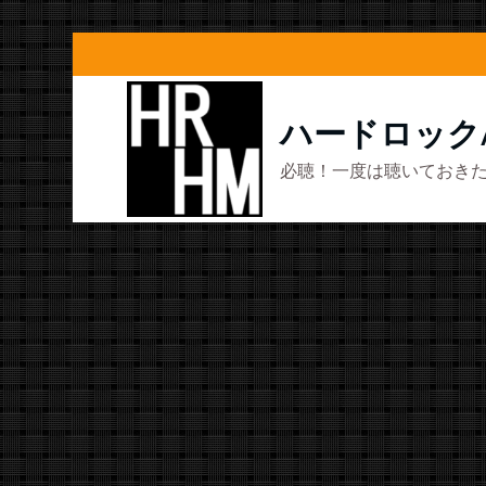
コ
ン
テ
ハードロック
ン
必聴！一度は聴いておきた
ツ
へ
ス
キ
ッ
プ