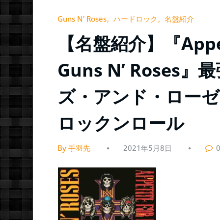
Guns N' Roses
ハードロック
名盤紹介
【名盤紹介】『Appetite
Guns N’ Ros
ズ・アンド・ローゼ
ロックンロール
By 手羽先
2021年5月8日