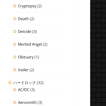
Cryptopsy
(2)
Death
(2)
Deicide
(3)
Morbid Angel
(2)
Obituary
(1)
Vader
(2)
ハードロック
(32)
AC/DC
(3)
Aerosmith
(3)