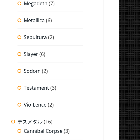
Megadeth
(7)
Metallica
(6)
Sepultura
(2)
Slayer
(6)
Sodom
(2)
Testament
(3)
Vio-Lence
(2)
デスメタル
(16)
Cannibal Corpse
(3)