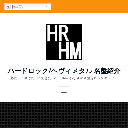
コ
日本語
ン
テ
ン
ツ
へ
ス
キ
ッ
プ
ハードロック/ヘヴィメタル 名盤紹介
必聴！一度は聴いておきたいHR/HMのおすすめ名盤をピックアップ！