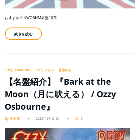
おすすめのNWOBHM名盤10選
続きを読む
Ozzy Osbourne
ヘヴィメタル
名盤紹介
【名盤紹介】『Bark at the
Moon（月に吠える） / Ozzy
Osbourne』
By 手羽先
2023年3月24日
0