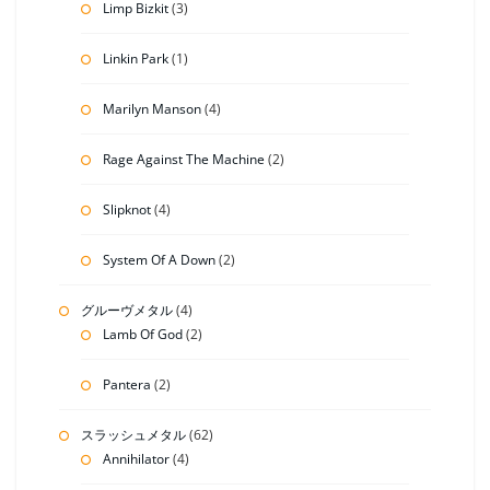
Limp Bizkit
(3)
Linkin Park
(1)
Marilyn Manson
(4)
Rage Against The Machine
(2)
Slipknot
(4)
System Of A Down
(2)
グルーヴメタル
(4)
Lamb Of God
(2)
Pantera
(2)
スラッシュメタル
(62)
Annihilator
(4)