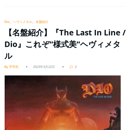
Dio
ヘヴィメタル
名盤紹介
【名盤紹介】『The Last In Line /
Dio』これぞ”様式美”ヘヴィメタ
ル
By 手羽先
2023年3月22日
2