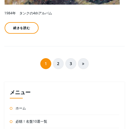
1984年 タンクの4thアルバム
続きを読む
投
1
2
3
稿
の
ペ
メニュー
ー
ホーム
ジ
送
必聴！名盤10選一覧