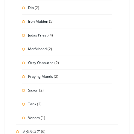
Dio
(2)
Iron Maiden
(5)
Judas Priest
(4)
Motörhead
(2)
Ozzy Osbourne
(2)
Praying Mantis
(2)
Saxon
(2)
Tank
(2)
Venom
(1)
メタルコア
(6)