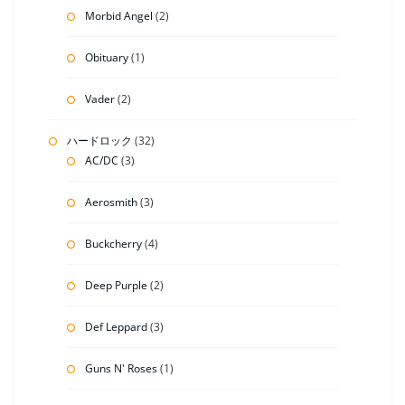
Morbid Angel
(2)
Obituary
(1)
Vader
(2)
ハードロック
(32)
AC/DC
(3)
Aerosmith
(3)
Buckcherry
(4)
Deep Purple
(2)
Def Leppard
(3)
Guns N' Roses
(1)