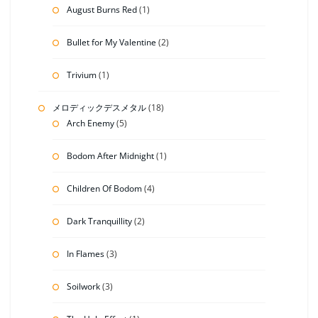
August Burns Red
(1)
Bullet for My Valentine
(2)
Trivium
(1)
メロディックデスメタル
(18)
Arch Enemy
(5)
Bodom After Midnight
(1)
Children Of Bodom
(4)
Dark Tranquillity
(2)
In Flames
(3)
Soilwork
(3)