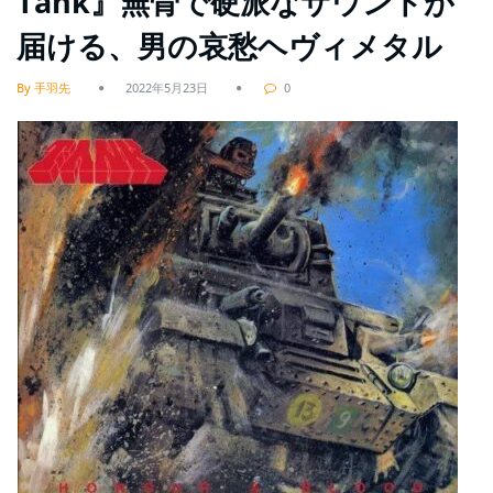
Tank』無骨で硬派なサウンドが
届ける、男の哀愁ヘヴィメタル
By 手羽先
2022年5月23日
0