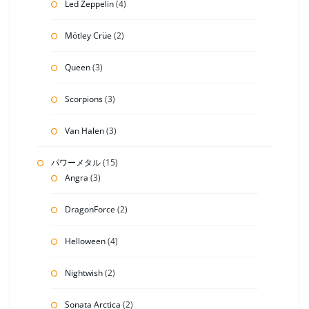
Led Zeppelin
(4)
Mötley Crüe
(2)
Queen
(3)
Scorpions
(3)
Van Halen
(3)
パワーメタル
(15)
Angra
(3)
DragonForce
(2)
Helloween
(4)
Nightwish
(2)
Sonata Arctica
(2)