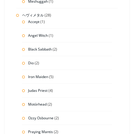
Meshuggah
(1)
ヘヴィメタル
(28)
Accept
(1)
Angel Witch
(1)
Black Sabbath
(2)
Dio
(2)
Iron Maiden
(5)
Judas Priest
(4)
Motörhead
(2)
Ozzy Osbourne
(2)
Praying Mantis
(2)