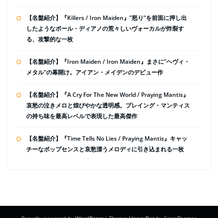
【名盤紹介】『Killers / Iron Maiden』”怒り”を前面に押し出
したようなポール・ディアノの荒々しいヴォーカルが炸裂す
る、攻撃的な一枚
【名盤紹介】『Iron Maiden / Iron Maiden』まさに”ヘヴィ・
メタル”の幕開け。アイアン・メイデンのデビュー作
【名盤紹介】『A Cry For The New World / Praying Mantis』
哀愁の泣きメロと煌びやかな透明感。プレイング・マンティス
の持ち味を最高レベルで表現した最高傑作
【名盤紹介】『Time Tells No Lies / Praying Mantis』キャッ
チーなポップセンスと哀愁漂うメロディに引き込まれる一枚