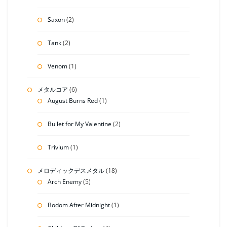
Saxon
(2)
Tank
(2)
Venom
(1)
メタルコア
(6)
August Burns Red
(1)
Bullet for My Valentine
(2)
Trivium
(1)
メロディックデスメタル
(18)
Arch Enemy
(5)
Bodom After Midnight
(1)