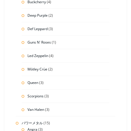
Buckcherry
(4)
Deep Purple
(2)
Def Leppard
(3)
Guns N' Roses
(1)
Led Zeppelin
(4)
Mötley Crüe
(2)
Queen
(3)
Scorpions
(3)
Van Halen
(3)
パワーメタル
(15)
Angra
(3)