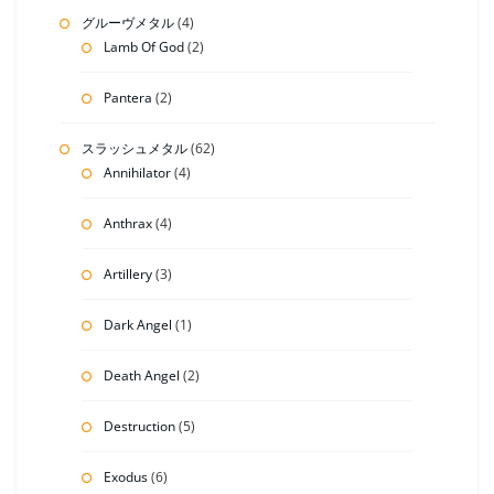
グルーヴメタル
(4)
Lamb Of God
(2)
Pantera
(2)
スラッシュメタル
(62)
Annihilator
(4)
Anthrax
(4)
Artillery
(3)
Dark Angel
(1)
Death Angel
(2)
Destruction
(5)
Exodus
(6)