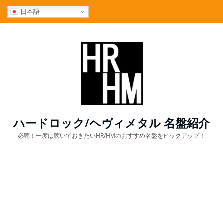
コ
日本語
ン
テ
ン
ツ
へ
ス
キ
ッ
プ
ハードロック/ヘヴィメタル 名盤紹介
必聴！一度は聴いておきたいHR/HMのおすすめ名盤をピックアップ！