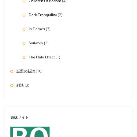
Children Of Bodom
(4)
Dark Tranquillity
(2)
In Flames
(3)
Soilwork
(3)
The Halo Effect
(1)
話題の新譜
(16)
雑談
(3)
姉妹サイト