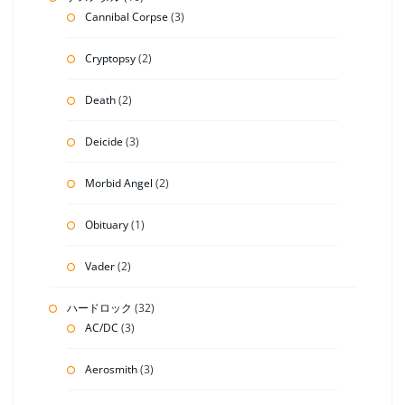
Cannibal Corpse
(3)
Cryptopsy
(2)
Death
(2)
Deicide
(3)
Morbid Angel
(2)
Obituary
(1)
Vader
(2)
ハードロック
(32)
AC/DC
(3)
Aerosmith
(3)