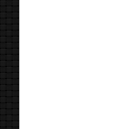
ジ
送
り