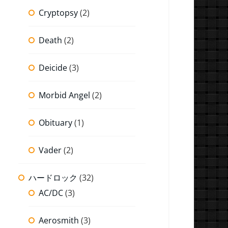
Cryptopsy
(2)
Death
(2)
Deicide
(3)
Morbid Angel
(2)
Obituary
(1)
Vader
(2)
ハードロック
(32)
AC/DC
(3)
Aerosmith
(3)