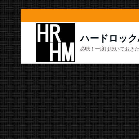
コ
ン
テ
ハードロック
ン
必聴！一度は聴いておきた
ツ
へ
ス
キ
ッ
プ