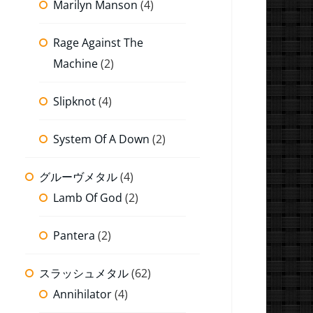
Marilyn Manson
(4)
Rage Against The
Machine
(2)
Slipknot
(4)
System Of A Down
(2)
グルーヴメタル
(4)
Lamb Of God
(2)
Pantera
(2)
スラッシュメタル
(62)
Annihilator
(4)