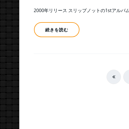
2000年リリース スリップノットの1stアルバ
続きを読む
投
稿
の
ペ
ー