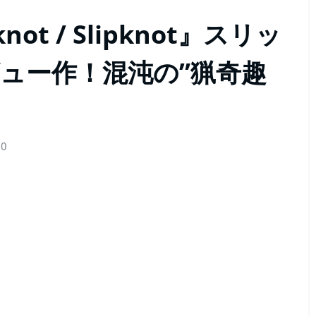
ot / Slipknot』スリッ
ュー作！混沌の”猟奇趣
0