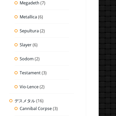
Megadeth
(7)
Metallica
(6)
Sepultura
(2)
Slayer
(6)
Sodom
(2)
Testament
(3)
Vio-Lence
(2)
デスメタル
(16)
Cannibal Corpse
(3)