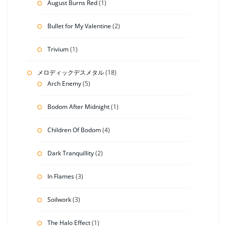
August Burns Red
(1)
Bullet for My Valentine
(2)
Trivium
(1)
メロディックデスメタル
(18)
Arch Enemy
(5)
Bodom After Midnight
(1)
Children Of Bodom
(4)
Dark Tranquillity
(2)
In Flames
(3)
Soilwork
(3)
The Halo Effect
(1)