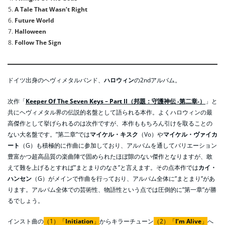
A Tale That Wasn’t Right
Future World
Halloween
Follow The Sign
ドイツ出身のヘヴィメタルバンド、
ハロウィン
の2ndアルバム。
次作「
Keeper Of The Seven Keys – Part II（邦題：守護神伝 -第二章-）
」と
共にヘヴィメタル界の伝説的名盤として語られる本作。よくハロウィンの最
高傑作として挙げられるのは次作ですが、本作ももちろん引けを取ることの
ない大名盤です。”第二章”では
マイケル・キスク
（Vo）や
マイケル・ヴァイカ
ート
（G）も積極的に作曲に参加しており、アルバムを通してバリエーション
豊富かつ超高品質の楽曲陣で固められたほぼ隙のない傑作となりますが、敢
えて難を上げるとすれば”まとまりのなさ”と言えます。その点本作では
カイ・
ハンセン
（G）がメインで作曲を行っており、アルバム全体に”まとまり”があ
ります。アルバム全体での芸術性、物語性という点では圧倒的に”第一章”が勝
るでしょう。
インスト曲の
（1）「
Initiation
」
からキラーチューン
（2）「
I’m Alive
」
へ