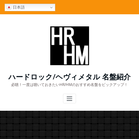
コ
日本語
ン
テ
ン
ツ
へ
ス
キ
ッ
プ
ハードロック/ヘヴィメタル 名盤紹介
必聴！一度は聴いておきたいHR/HMのおすすめ名盤をピックアップ！