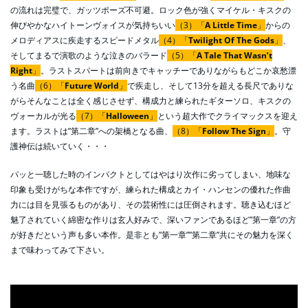
の流れは完璧で、ガッツポーズ不可避。ロック色が強くマイケル・キスクの
伸びやかなハイトーンヴォイスが気持ちいい
（3）「
A Little Time
」
からの
メロディアスに疾走するスピードメタル
（4）「
Twilight Of The Gods
」
、
そしてまるで演歌のような泣きのバラード
（5）「
A Tale That Wasn’t
Right
」
。ラストスパートは前向きでキャッチーでありながらもどこか哀愁漂
う名曲
（6）「
Future World
」
で疾走し、そして13分を超える長尺でありな
がらそんなことは全く感じさせず、構成力と練られたギターソロ、キスクの
ヴォーカルが光る
（7）「
Halloween
」
という超大作でクライマックスを迎え
ます。ラストは”第二章”への架橋となる曲、
（8）「
Follow The Sign
」
。守
護神伝は続いていく・・・
パッと一聴した時のインパクトとしてはやはり次作に劣ってしまい、地味な
印象も受けがちな本作ですが、練られた構成とカイ・ハンセンの優れた作曲
力には目を見張るものがあり、その芸術性には圧倒されます。聴き込むほど
魅了されていく綿密な作りは玄人好みで、深いファンであるほど”第一章”の方
が好きだという声も多い本作。是非とも”第一章””第二章”共にその魅力を深く
まで味わってみて下さい。