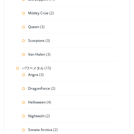
Mötley Crüe
(2)
Queen
(3)
Scorpions
(3)
Van Halen
(3)
パワーメタル
(15)
Angra
(3)
DragonForce
(2)
Helloween
(4)
Nightwish
(2)
Sonata Arctica
(2)