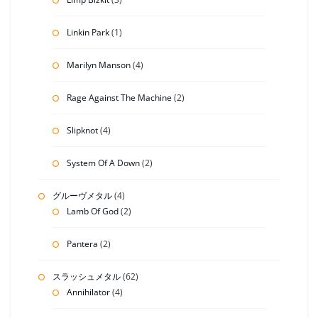
Linkin Park
(1)
Marilyn Manson
(4)
Rage Against The Machine
(2)
Slipknot
(4)
System Of A Down
(2)
グルーヴメタル
(4)
Lamb Of God
(2)
Pantera
(2)
スラッシュメタル
(62)
Annihilator
(4)