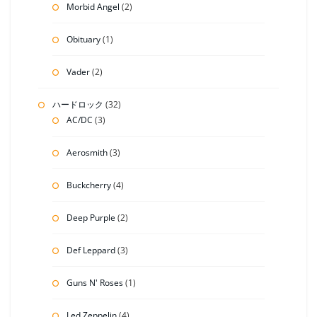
Morbid Angel
(2)
Obituary
(1)
Vader
(2)
ハードロック
(32)
AC/DC
(3)
Aerosmith
(3)
Buckcherry
(4)
Deep Purple
(2)
Def Leppard
(3)
Guns N' Roses
(1)
Led Zeppelin
(4)