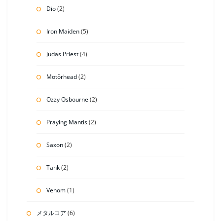
Dio
(2)
Iron Maiden
(5)
Judas Priest
(4)
Motörhead
(2)
Ozzy Osbourne
(2)
Praying Mantis
(2)
Saxon
(2)
Tank
(2)
Venom
(1)
メタルコア
(6)