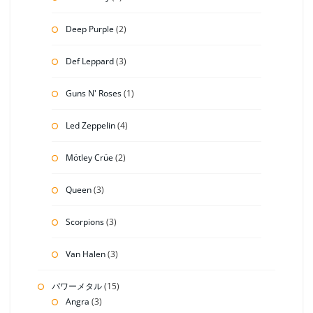
Deep Purple
(2)
Def Leppard
(3)
Guns N' Roses
(1)
Led Zeppelin
(4)
Mötley Crüe
(2)
Queen
(3)
Scorpions
(3)
Van Halen
(3)
パワーメタル
(15)
Angra
(3)