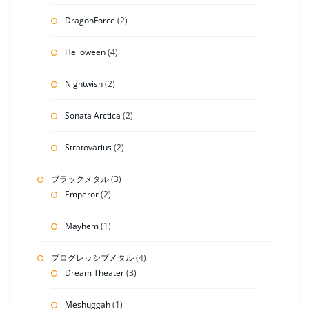
DragonForce
(2)
Helloween
(4)
Nightwish
(2)
Sonata Arctica
(2)
Stratovarius
(2)
ブラックメタル
(3)
Emperor
(2)
Mayhem
(1)
プログレッシブメタル
(4)
Dream Theater
(3)
Meshuggah
(1)