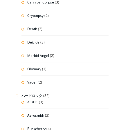
Cannibal Corpse
(3)
Cryptopsy
(2)
Death
(2)
Deicide
(3)
Morbid Angel
(2)
Obituary
(1)
Vader
(2)
ハードロック
(32)
AC/DC
(3)
Aerosmith
(3)
Buckcherry
(4)