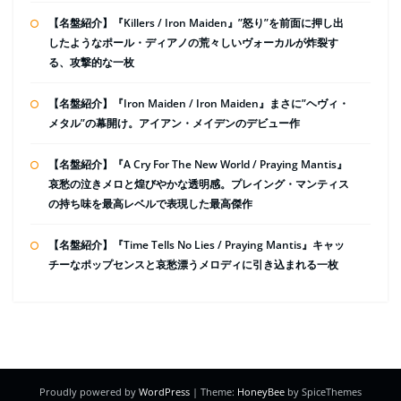
【名盤紹介】『Killers / Iron Maiden』”怒り”を前面に押し出
したようなポール・ディアノの荒々しいヴォーカルが炸裂す
る、攻撃的な一枚
【名盤紹介】『Iron Maiden / Iron Maiden』まさに”ヘヴィ・
メタル”の幕開け。アイアン・メイデンのデビュー作
【名盤紹介】『A Cry For The New World / Praying Mantis』
哀愁の泣きメロと煌びやかな透明感。プレイング・マンティス
の持ち味を最高レベルで表現した最高傑作
【名盤紹介】『Time Tells No Lies / Praying Mantis』キャッ
チーなポップセンスと哀愁漂うメロディに引き込まれる一枚
Proudly powered by
WordPress
| Theme:
HoneyBee
by SpiceThemes