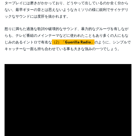
タープレイには磨きがかかっており、どうやって出しているのか全く分から
ない、最早ギターの音とは思えないようなカミソリの様に鋭利でサイケデリ
ックなサウンドには度肝を抜かれます。
怒りに満ちた過激な歌詞や破壊的なサウンド、暴力的なグルーヴを有しなが
らも、テレビ番組のメインテーマなどに使われたこともあり多くの人にもな
じみのあるイントロで有名な
（2）「
Guerilla Radio
」
のように、シンプルで
キャッチーな一面も持ち合わせている事も大きな強みの一つでしょう。