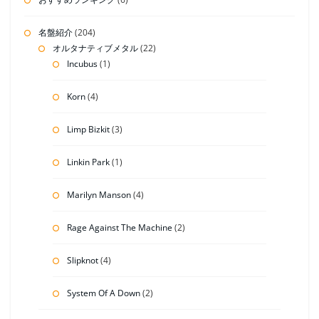
名盤紹介
(204)
オルタナティブメタル
(22)
Incubus
(1)
Korn
(4)
Limp Bizkit
(3)
Linkin Park
(1)
Marilyn Manson
(4)
Rage Against The Machine
(2)
Slipknot
(4)
System Of A Down
(2)