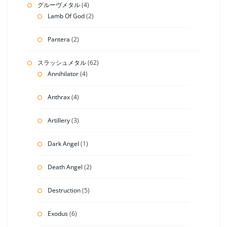
グルーヴメタル
(4)
Lamb Of God
(2)
Pantera
(2)
スラッシュメタル
(62)
Annihilator
(4)
Anthrax
(4)
Artillery
(3)
Dark Angel
(1)
Death Angel
(2)
Destruction
(5)
Exodus
(6)