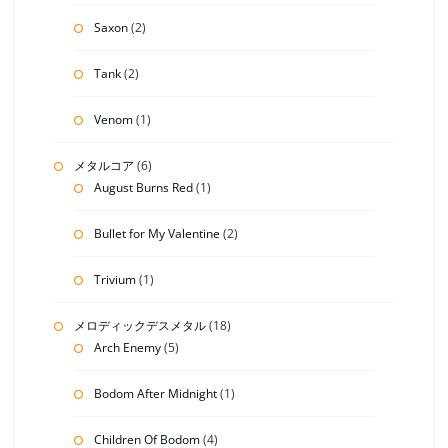
Saxon
(2)
Tank
(2)
Venom
(1)
メタルコア
(6)
August Burns Red
(1)
Bullet for My Valentine
(2)
Trivium
(1)
メロディックデスメタル
(18)
Arch Enemy
(5)
Bodom After Midnight
(1)
Children Of Bodom
(4)