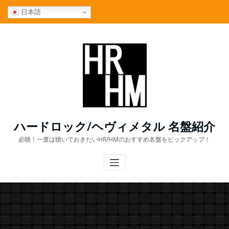
コ
日本語
ン
テ
ン
ツ
へ
ス
キ
ッ
プ
ハードロック/ヘヴィメタル 名盤紹介
必聴！一度は聴いておきたいHR/HMのおすすめ名盤をピックアップ！