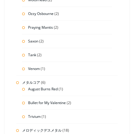
Ozzy Osbourne
(2)
Praying Mantis
(2)
Saxon
(2)
Tank
(2)
Venom
(1)
メタルコア
(6)
August Burns Red
(1)
Bullet for My Valentine
(2)
Trivium
(1)
メロディックデスメタル
(18)