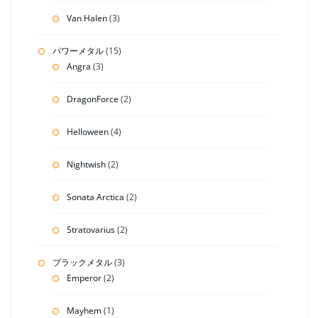
Van Halen
(3)
パワーメタル
(15)
Angra
(3)
DragonForce
(2)
Helloween
(4)
Nightwish
(2)
Sonata Arctica
(2)
Stratovarius
(2)
ブラックメタル
(3)
Emperor
(2)
Mayhem
(1)