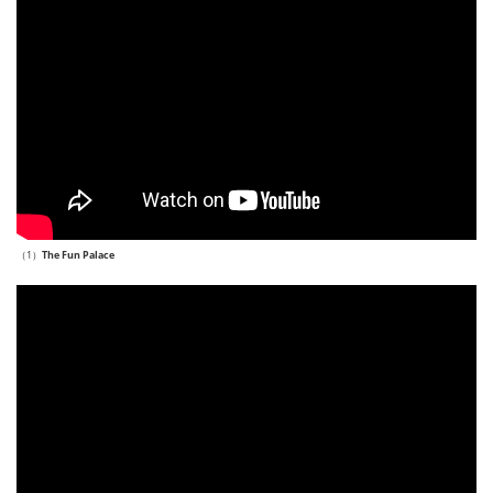
（1）
The Fun Palace