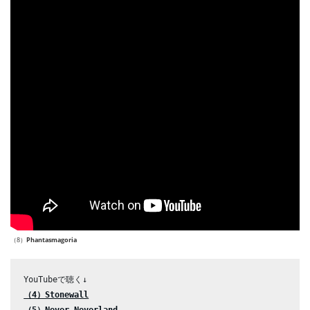
（8）
Phantasmagoria
（4）Stonewall
（5）Never Neverland