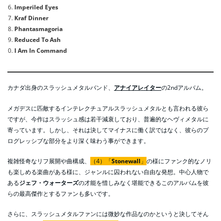
Imperiled Eyes
Kraf Dinner
Phantasmagoria
Reduced To Ash
I Am In Command
カナダ出身のスラッシュメタルバンド、
アナイアレイター
の2ndアルバム。
メガデスに匹敵するインテレクチュアルスラッシュメタルとも言われる彼ら
ですが、今作はスラッシュ感は若干減衰しており、普遍的なヘヴィメタルに
寄っています。しかし、それは決してマイナスに働く訳ではなく、彼らのプ
ログレッシブな部分をより深く味わう事ができます。
複雑怪奇なリフ展開や曲構成、
（4）「
Stonewall
」
の様にファンク的なノリ
も楽しめる楽曲がある様に、ジャンルに囚われない自由な発想。中心人物で
ある
ジェフ・ウォーターズ
の才能を惜しみなく堪能できるこのアルバムを彼
らの最高傑作とするファンも多いです。
さらに、スラッシュメタルファンには微妙な作品なのかというと決してそん