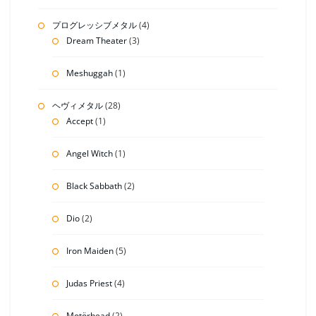
プログレッシブメタル
(4)
Dream Theater
(3)
Meshuggah
(1)
ヘヴィメタル
(28)
Accept
(1)
Angel Witch
(1)
Black Sabbath
(2)
Dio
(2)
Iron Maiden
(5)
Judas Priest
(4)
Motörhead
(2)