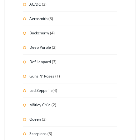
AC/DC
(3)
Aerosmith
(3)
Buckcherry
(4)
Deep Purple
(2)
Def Leppard
(3)
Guns N' Roses
(1)
Led Zeppelin
(4)
Mötley Crüe
(2)
Queen
(3)
Scorpions
(3)