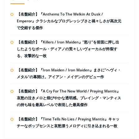
【名盤紹介】『Anthems To The Welkin At Dusk /
Emperor』クラシカルなプログレッシブさと禍々しさが高次元
で交錯する傑作
【名盤紹介】『Killers / Iron Maiden』”怒り”を前面に押し出
したようなポール・ディアノの荒々しいヴォーカルが炸裂す
る、攻撃的な一枚
【名盤紹介】『Iron Maiden / Iron Maiden』まさに”ヘヴィ・
メタル”の幕開け。アイアン・メイデンのデビュー作
【名盤紹介】『A Cry For The New World / Praying Mantis』
哀愁の泣きメロと煌びやかな透明感。プレイング・マンティス
の持ち味を最高レベルで表現した最高傑作
【名盤紹介】『Time Tells No Lies / Praying Mantis』キャッ
チーなポップセンスと哀愁漂うメロディに引き込まれる一枚