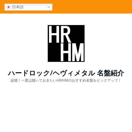
コ
日本語
ン
テ
ン
ツ
へ
ス
キ
ッ
プ
ハードロック/ヘヴィメタル 名盤紹介
必聴！一度は聴いておきたいHR/HMのおすすめ名盤をピックアップ！