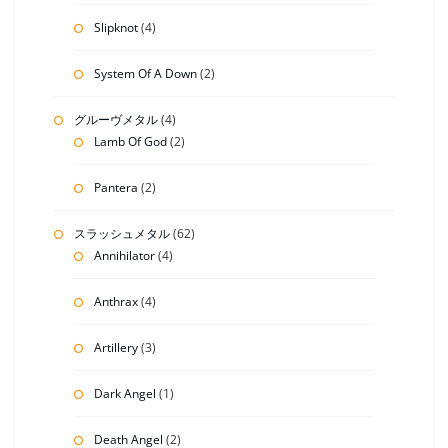
Slipknot
(4)
System Of A Down
(2)
グルーヴメタル
(4)
Lamb Of God
(2)
Pantera
(2)
スラッシュメタル
(62)
Annihilator
(4)
Anthrax
(4)
Artillery
(3)
Dark Angel
(1)
Death Angel
(2)