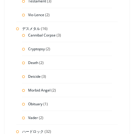
Testament
(3)
Vio-Lence
(2)
デスメタル
(16)
Cannibal Corpse
(3)
Cryptopsy
(2)
Death
(2)
Deicide
(3)
Morbid Angel
(2)
Obituary
(1)
Vader
(2)
ハードロック
(32)