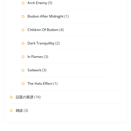
Arch Enemy
(5)
Bodom After Midnight
(1)
Children Of Bodom
(4)
Dark Tranquillity
(2)
In Flames
(3)
Soilwork
(3)
The Halo Effect
(1)
話題の新譜
(16)
雑談
(3)