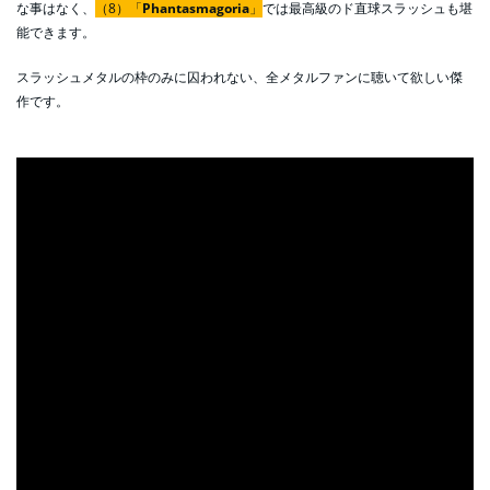
な事はなく、
（8）「
Phantasmagoria
」
では最高級のド直球スラッシュも堪
能できます。
スラッシュメタルの枠のみに囚われない、全メタルファンに聴いて欲しい傑
作です。