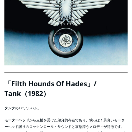
「Filth Hounds Of Hades」/
Tank（1982）
タンク
の1stアルバム。
モーターヘッド
から支援を受けた弟分的存在であり、埃っぽく男臭いモータ
ーヘッド譲りのロックンロール・サウンドと哀愁漂うメロディが特徴です。