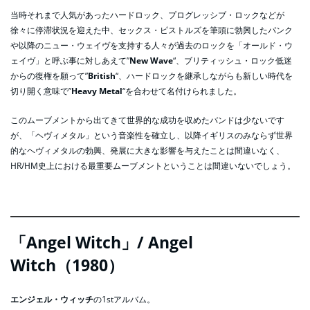
当時それまで人気があったハードロック、プログレッシブ・ロックなどが
徐々に停滞状況を迎えた中、セックス・ピストルズを筆頭に勃興したパンク
や以降のニュー・ウェイヴを支持する人々が過去のロックを「オールド・ウ
ェイヴ」と呼ぶ事に対しあえて”
New Wave
“、ブリティッシュ・ロック低迷
からの復権を願って”
British
“、ハードロックを継承しながらも新しい時代を
切り開く意味で”
Heavy Metal
“を合わせて名付けられました。
このムーブメントから出てきて世界的な成功を収めたバンドは少ないです
が、「ヘヴィメタル」という音楽性を確立し、以降イギリスのみならず世界
的なヘヴィメタルの勃興、発展に大きな影響を与えたことは間違いなく、
HR/HM史上における最重要ムーブメントということは間違いないでしょう。
「Angel Witch」/ Angel
Witch（1980）
エンジェル・ウィッチ
の1stアルバム。