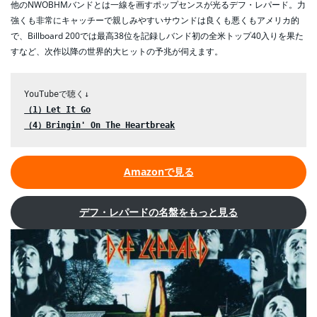
他のNWOBHMバンドとは一線を画すポップセンスが光るデフ・レパード。力
強くも非常にキャッチーで親しみやすいサウンドは良くも悪くもアメリカ的
で、Billboard 200では最高38位を記録しバンド初の全米トップ40入りを果た
すなど、次作以降の世界的大ヒットの予兆が伺えます。
（1）Let It Go
（4）Bringin' On The Heartbreak
Amazonで見る
デフ・レパードの名盤をもっと見る