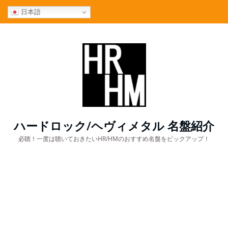
コ
日本語
ン
テ
ン
ツ
へ
ス
キ
ッ
プ
ハードロック/ヘヴィメタル 名盤紹介
必聴！一度は聴いておきたいHR/HMのおすすめ名盤をピックアップ！