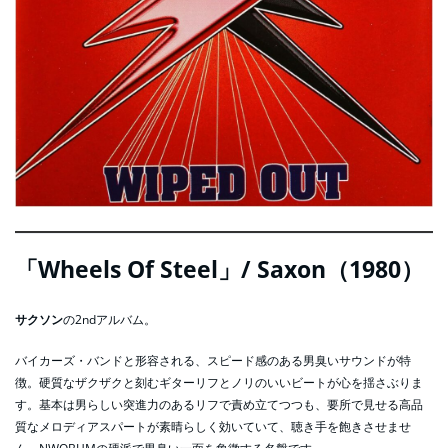
「Wheels Of Steel」/ Saxon（1980）
サクソン
の2ndアルバム。
バイカーズ・バンドと形容される、スピード感のある男臭いサウンドが特
徴。硬質なザクザクと刻むギターリフとノリのいいビートが心を揺さぶりま
す。基本は男らしい突進力のあるリフで責め立てつつも、要所で見せる高品
質なメロディアスパートが素晴らしく効いていて、聴き手を飽きさせませ