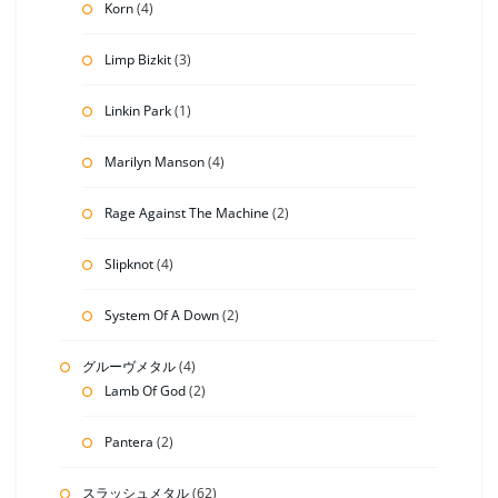
Korn
(4)
Limp Bizkit
(3)
Linkin Park
(1)
Marilyn Manson
(4)
Rage Against The Machine
(2)
Slipknot
(4)
System Of A Down
(2)
グルーヴメタル
(4)
Lamb Of God
(2)
Pantera
(2)
スラッシュメタル
(62)