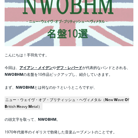
こんにちは！手羽先です。
今回は、
アイアン・メイデン
や
デフ・レパード
が代表的なバンドとされる、
NWOBHM
の名盤を10作品ピックアップし、紹介していきます。
まず、
NWOBHM
とは何なのか？というところですが、
ニュー・ウェイヴ・オブ・ブリティッシュ・ヘヴィメタル（
N
ew
W
ave
O
f
B
ritish
H
eavy
M
etal）
の頭文字を取って、
NWOBHM
。
1970年代後半のイギリスで勃発した音楽ムーブメントのことです。