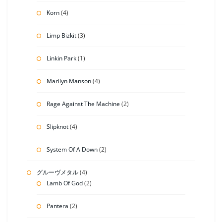
Korn
(4)
Limp Bizkit
(3)
Linkin Park
(1)
Marilyn Manson
(4)
Rage Against The Machine
(2)
Slipknot
(4)
System Of A Down
(2)
グルーヴメタル
(4)
Lamb Of God
(2)
Pantera
(2)