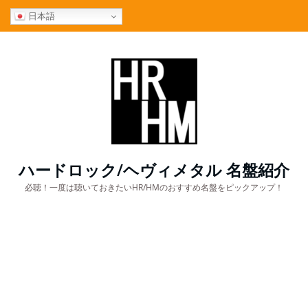
コ
日本語
ン
テ
ン
ツ
へ
ス
キ
ッ
プ
ハードロック/ヘヴィメタル 名盤紹介
必聴！一度は聴いておきたいHR/HMのおすすめ名盤をピックアップ！