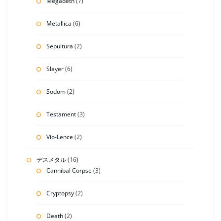
Megadeth
(7)
Metallica
(6)
Sepultura
(2)
Slayer
(6)
Sodom
(2)
Testament
(3)
Vio-Lence
(2)
デスメタル
(16)
Cannibal Corpse
(3)
Cryptopsy
(2)
Death
(2)