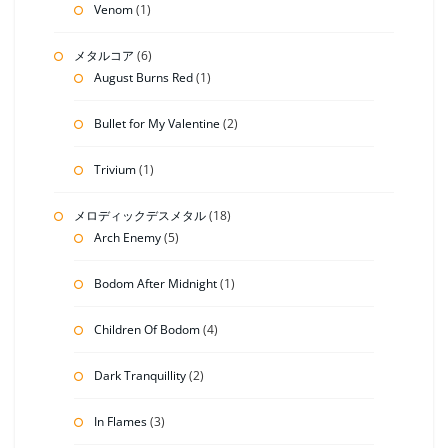
Venom
(1)
メタルコア
(6)
August Burns Red
(1)
Bullet for My Valentine
(2)
Trivium
(1)
メロディックデスメタル
(18)
Arch Enemy
(5)
Bodom After Midnight
(1)
Children Of Bodom
(4)
Dark Tranquillity
(2)
In Flames
(3)