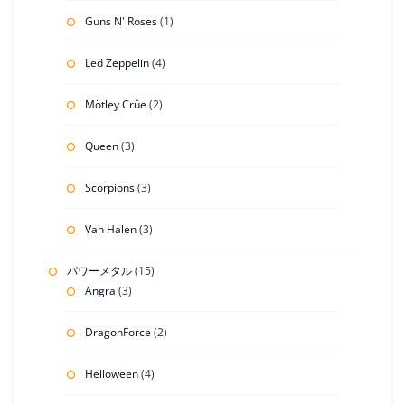
Guns N' Roses
(1)
Led Zeppelin
(4)
Mötley Crüe
(2)
Queen
(3)
Scorpions
(3)
Van Halen
(3)
パワーメタル
(15)
Angra
(3)
DragonForce
(2)
Helloween
(4)