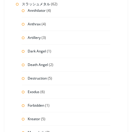
スラッシュメタル
(62)
Annihilator
(4)
Anthrax
(4)
Artillery
(3)
Dark Angel
(1)
Death Angel
(2)
Destruction
(5)
Exodus
(6)
Forbidden
(1)
Kreator
(5)