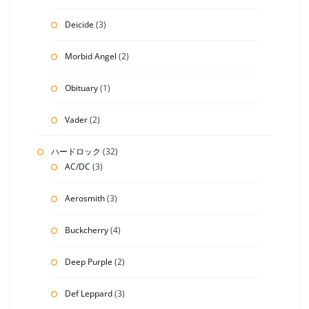
Deicide
(3)
Morbid Angel
(2)
Obituary
(1)
Vader
(2)
ハードロック
(32)
AC/DC
(3)
Aerosmith
(3)
Buckcherry
(4)
Deep Purple
(2)
Def Leppard
(3)