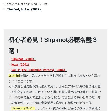
We Are Not Your Kind（2019）
The End, So Far（2022）
初心者必見！Slipknot必聴名盤３
選！
・
Slipknot（2000）
・
Iowa（2001）
・
Vol. 3: (The Subliminal Verses)（2004）
1st～3rd
を聴き、気に入ったらそれ以降も手に取ってみるという流れ
がいいと思います。
元々多彩な音楽性を兼ね備えており、さらにアルバム毎の音楽性も激
しく変化するため、これ！という風に名盤を決めるのは難しい印象で
す。その中であえて選ぶとするならば、若さによる勢いとその唯一無
二の音楽性により一気に音楽業界を席巻した衝撃のデビュー作
「
Slipknot（2000）
」。メンバー内の不和など多くのストレスを抱え