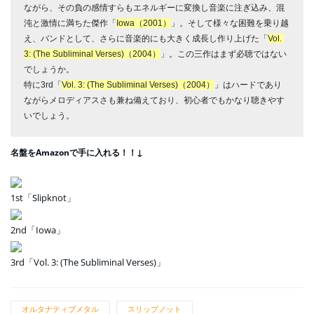
ながら、その負の感情すらもエネルギーに変換し音楽に注ぎ込み、混
沌と激情に満ちた傑作「
Iowa（2001）
」。そして様々な困難を乗り越
え、バンドとして、さらに音楽的にも大きく成長し作り上げた「
Vol. 
3: (The Subliminal Verses)（2004）
」。この三作はまず必聴ではない
でしょうか。
特に3rd「
Vol. 3: (The Subliminal Verses)（2004）
」はハードであり
ながらメロディアスさも兼ね備えており、初心者でもかなり聴きやす
いでしょう。
名盤をAmazonで手に入れる！！↓
1st「Slipknot」
2nd「Iowa」
3rd「Vol. 3: (The Subliminal Verses)」
オルタナティブメタル
スリップノット