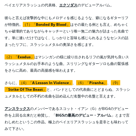
ベイエリアスラッシュの代表格、
エクソダス
のデビューアルバム。
彼らと言えば攻撃的な中にもメロディを感じるような、癖になるギターリフ
が特徴的。
（1）「
Bonded By Blood
」
はその最たる例とも言え、めちゃく
ちゃ破壊的でありながらキャッチーという唯一無二の魅力が詰まった名曲で
す。単に速いだけではなく、しっかりと旨味も感じられるようなセンスの詰
まったリフに、スラッシュメタルの奥深さを感じます。
（2）「
Exodus
」
はマシンガンの様に繰り出されるリフの嵐が気持ち良いス
ラッシュメタルのお手本のような曲。スリリングなギターソロも曲の緊張感
をさらに高め、最高の高揚感を味わえます。
さらに、
（4）「
A Lesson In Violence
」
、
（6）「
Piranha
」
、
（9）
「
Strike Of The Beast
」
と、バンドとしての代表曲にとどまらぬ、スラッシ
ュメタルとしての不朽の名曲を詰め込んだ名盤中の名盤と言えます。
アンスラックス
のメンバーであるスコット・イアン（G）がBIG4のデビュー
作を上回る出来だと称賛し、「
BIG5の最高のデビュー・アルバム
」とまで言
わしめたというこの作品。極上のベイエリアスラッシュを是非とも味わって
みて下さい。