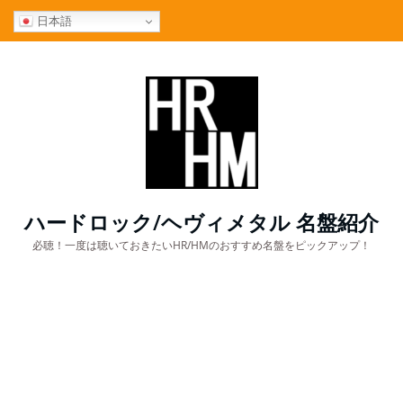
コ
日本語
ン
テ
ン
ツ
へ
ス
キ
ッ
プ
ハードロック/ヘヴィメタル 名盤紹介
必聴！一度は聴いておきたいHR/HMのおすすめ名盤をピックアップ！