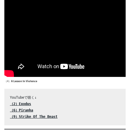
（4）
A Lesson In Violence
（2）Exodus
（6）Piranha
（9）Strike Of The Beast