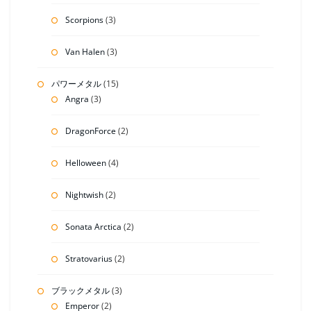
Scorpions
(3)
Van Halen
(3)
パワーメタル
(15)
Angra
(3)
DragonForce
(2)
Helloween
(4)
Nightwish
(2)
Sonata Arctica
(2)
Stratovarius
(2)
ブラックメタル
(3)
Emperor
(2)