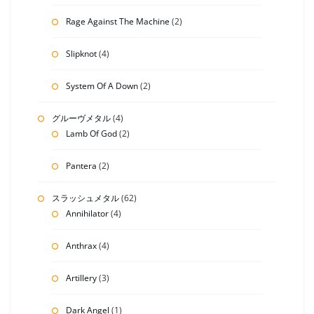
Rage Against The Machine
(2)
Slipknot
(4)
System Of A Down
(2)
グルーヴメタル
(4)
Lamb Of God
(2)
Pantera
(2)
スラッシュメタル
(62)
Annihilator
(4)
Anthrax
(4)
Artillery
(3)
Dark Angel
(1)