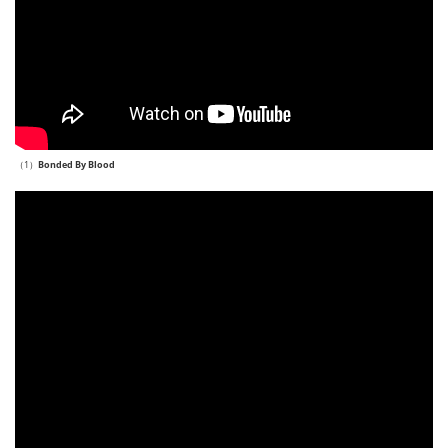
（1）
Bonded By Blood