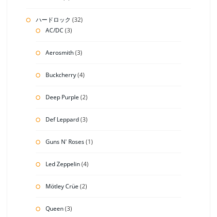
ハードロック
(32)
AC/DC
(3)
Aerosmith
(3)
Buckcherry
(4)
Deep Purple
(2)
Def Leppard
(3)
Guns N' Roses
(1)
Led Zeppelin
(4)
Mötley Crüe
(2)
Queen
(3)