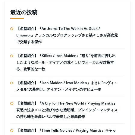
最近の投稿
【名盤紹介】『Anthems To The Welkin At Dusk /
Emperor』クラシカルなプログレッシブさと禍々しさが高次元
で交錯する傑作
【名盤紹介】『Killers / Iron Maiden』”怒り”を前面に押し出
したようなポール・ディアノの荒々しいヴォーカルが炸裂す
る、攻撃的な一枚
【名盤紹介】『Iron Maiden / Iron Maiden』まさに”ヘヴィ・
メタル”の幕開け。アイアン・メイデンのデビュー作
【名盤紹介】『A Cry For The New World / Praying Mantis』
哀愁の泣きメロと煌びやかな透明感。プレイング・マンティス
の持ち味を最高レベルで表現した最高傑作
【名盤紹介】『Time Tells No Lies / Praying Mantis』キャッ