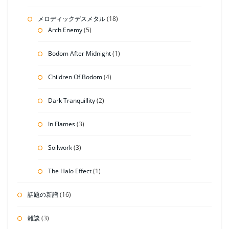
メロディックデスメタル
(18)
Arch Enemy
(5)
Bodom After Midnight
(1)
Children Of Bodom
(4)
Dark Tranquillity
(2)
In Flames
(3)
Soilwork
(3)
The Halo Effect
(1)
話題の新譜
(16)
雑談
(3)