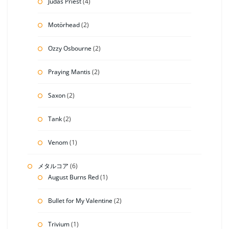
Judas Priest
(4)
Motörhead
(2)
Ozzy Osbourne
(2)
Praying Mantis
(2)
Saxon
(2)
Tank
(2)
Venom
(1)
メタルコア
(6)
August Burns Red
(1)
Bullet for My Valentine
(2)
Trivium
(1)