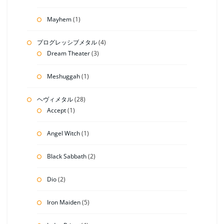
Mayhem
(1)
プログレッシブメタル
(4)
Dream Theater
(3)
Meshuggah
(1)
ヘヴィメタル
(28)
Accept
(1)
Angel Witch
(1)
Black Sabbath
(2)
Dio
(2)
Iron Maiden
(5)