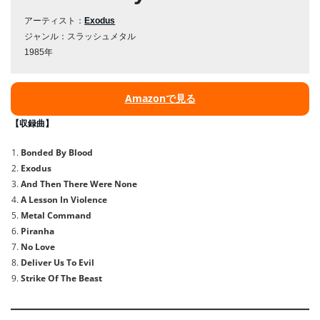
アーティスト：
Exodus
ジャンル：スラッシュメタル
1985年
Amazonで見る
【収録曲】
Bonded By Blood
Exodus
And Then There Were None
A Lesson In Violence
Metal Command
Piranha
No Love
Deliver Us To Evil
Strike Of The Beast