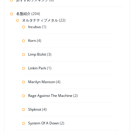
名盤紹介
(204)
オルタナティブメタル
(22)
Incubus
(1)
Korn
(4)
Limp Bizkit
(3)
Linkin Park
(1)
Marilyn Manson
(4)
Rage Against The Machine
(2)
Slipknot
(4)
System Of A Down
(2)