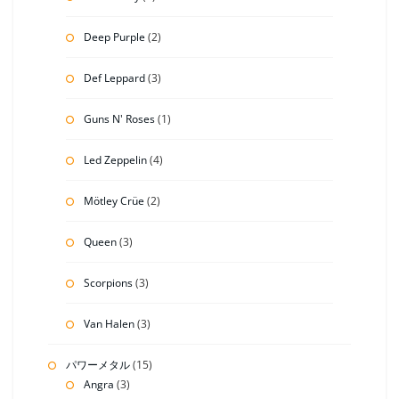
Deep Purple
(2)
Def Leppard
(3)
Guns N' Roses
(1)
Led Zeppelin
(4)
Mötley Crüe
(2)
Queen
(3)
Scorpions
(3)
Van Halen
(3)
パワーメタル
(15)
Angra
(3)