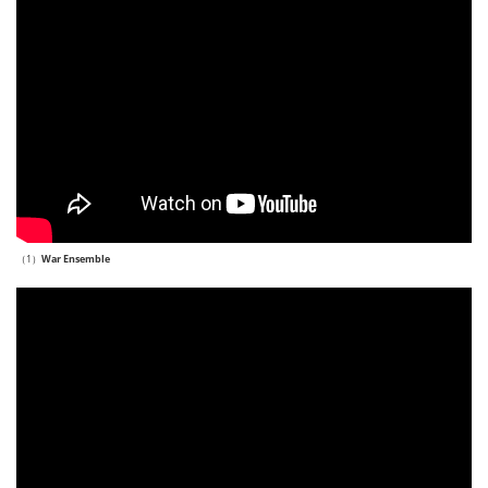
（1）
War Ensemble