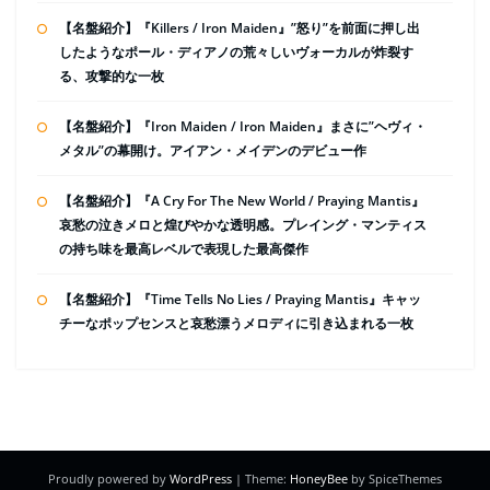
【名盤紹介】『Killers / Iron Maiden』”怒り”を前面に押し出
したようなポール・ディアノの荒々しいヴォーカルが炸裂す
る、攻撃的な一枚
【名盤紹介】『Iron Maiden / Iron Maiden』まさに”ヘヴィ・
メタル”の幕開け。アイアン・メイデンのデビュー作
【名盤紹介】『A Cry For The New World / Praying Mantis』
哀愁の泣きメロと煌びやかな透明感。プレイング・マンティス
の持ち味を最高レベルで表現した最高傑作
【名盤紹介】『Time Tells No Lies / Praying Mantis』キャッ
チーなポップセンスと哀愁漂うメロディに引き込まれる一枚
Proudly powered by
WordPress
| Theme:
HoneyBee
by SpiceThemes