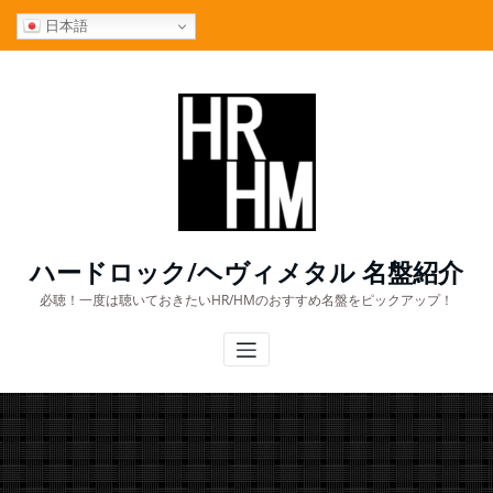
コ
日本語
ン
テ
ン
ツ
へ
ス
キ
ッ
プ
ハードロック/ヘヴィメタル 名盤紹介
必聴！一度は聴いておきたいHR/HMのおすすめ名盤をピックアップ！