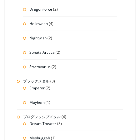
DragonForce
(2)
Helloween
(4)
Nightwish
(2)
Sonata Arctica
(2)
Stratovarius
(2)
ブラックメタル
(3)
Emperor
(2)
Mayhem
(1)
プログレッシブメタル
(4)
Dream Theater
(3)
Meshuggah
(1)