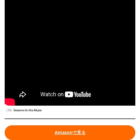
（10）
Seasons In the Abyss
Amazonで見る