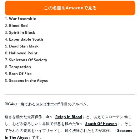
この名盤をAmazonで見る
War Ensemble
Blood Red
Spirit In Black
Expendable Youth
Dead Skin Mask
Hallowed Point
Skeletons Of Society
Temptation
Born Of Fire
Seasons In the Abyss
BIG4の一角である
スレイヤー
の5作目のアルバム。
速さを極めた最高傑作、4th「
Reign In Blood
」と、あえてスローテンポに
し、おどろ恐ろしい世界観で邪悪を極めた5th「
South Of Heaven
」。そし
てそれらの要素をハイブリッドし、鋭く洗練されたものが本作、「
Seasons
In The Abyss
」です。