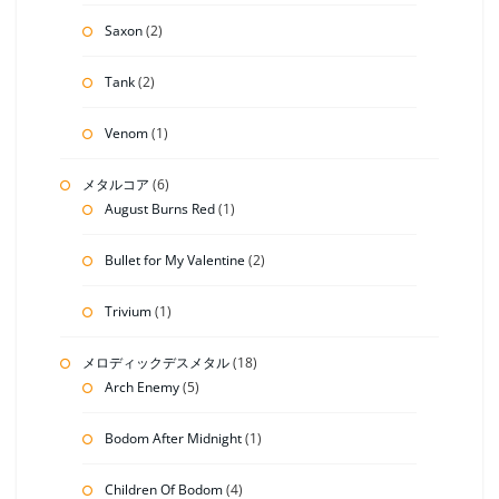
Saxon
(2)
Tank
(2)
Venom
(1)
メタルコア
(6)
August Burns Red
(1)
Bullet for My Valentine
(2)
Trivium
(1)
メロディックデスメタル
(18)
Arch Enemy
(5)
Bodom After Midnight
(1)
Children Of Bodom
(4)