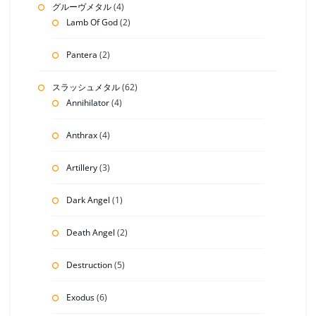
グルーヴメタル
(4)
Lamb Of God
(2)
Pantera
(2)
スラッシュメタル
(62)
Annihilator
(4)
Anthrax
(4)
Artillery
(3)
Dark Angel
(1)
Death Angel
(2)
Destruction
(5)
Exodus
(6)