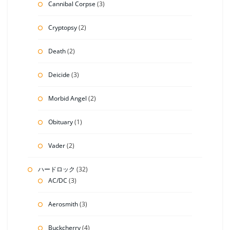
Cannibal Corpse
(3)
Cryptopsy
(2)
Death
(2)
Deicide
(3)
Morbid Angel
(2)
Obituary
(1)
Vader
(2)
ハードロック
(32)
AC/DC
(3)
Aerosmith
(3)
Buckcherry
(4)