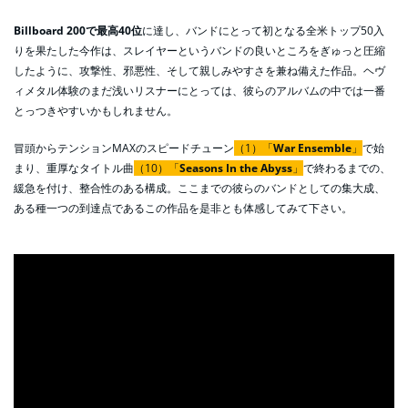
Billboard 200で最高40位
に達し、バンドにとって初となる全米トップ50入
りを果たした今作は、スレイヤーというバンドの良いところをぎゅっと圧縮
したように、攻撃性、邪悪性、そして親しみやすさを兼ね備えた作品。ヘヴ
ィメタル体験のまだ浅いリスナーにとっては、彼らのアルバムの中では一番
とっつきやすいかもしれません。
冒頭からテンションMAXのスピードチューン
（1）「
War Ensemble
」
で始
まり、重厚なタイトル曲
（10）「
Seasons In the Abyss
」
で終わるまでの、
緩急を付け、整合性のある構成。ここまでの彼らのバンドとしての集大成、
ある種一つの到達点であるこの作品を是非とも体感してみて下さい。