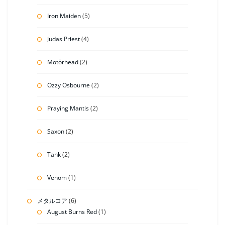
Iron Maiden
(5)
Judas Priest
(4)
Motörhead
(2)
Ozzy Osbourne
(2)
Praying Mantis
(2)
Saxon
(2)
Tank
(2)
Venom
(1)
メタルコア
(6)
August Burns Red
(1)