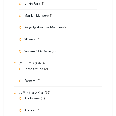
Linkin Park
(1)
Marilyn Manson
(4)
Rage Against The Machine
(2)
Slipknot
(4)
System Of A Down
(2)
グルーヴメタル
(4)
Lamb Of God
(2)
Pantera
(2)
スラッシュメタル
(62)
Annihilator
(4)
Anthrax
(4)