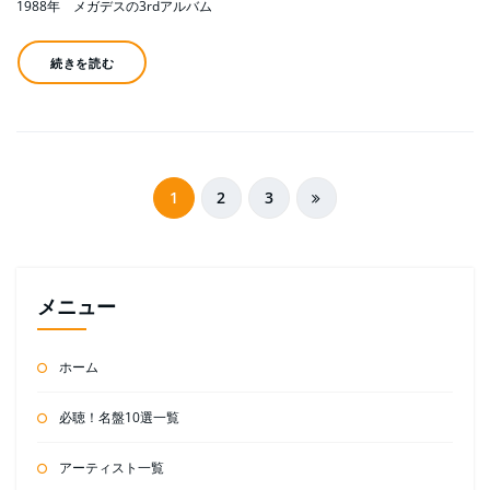
1988年 メガデスの3rdアルバム
続きを読む
投
1
2
3
稿
の
ペ
メニュー
ー
ホーム
ジ
送
必聴！名盤10選一覧
り
アーティスト一覧