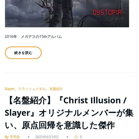
2016年 メガデスの15thアルバム
続きを読む
Slayer
スラッシュメタル
名盤紹介
【名盤紹介】『Christ Illusion /
Slayer』オリジナルメンバーが集
い、原点回帰を意識した傑作
By 手羽先
2021年6月10日
0