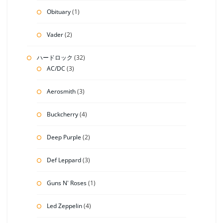
Obituary
(1)
Vader
(2)
ハードロック
(32)
AC/DC
(3)
Aerosmith
(3)
Buckcherry
(4)
Deep Purple
(2)
Def Leppard
(3)
Guns N' Roses
(1)
Led Zeppelin
(4)