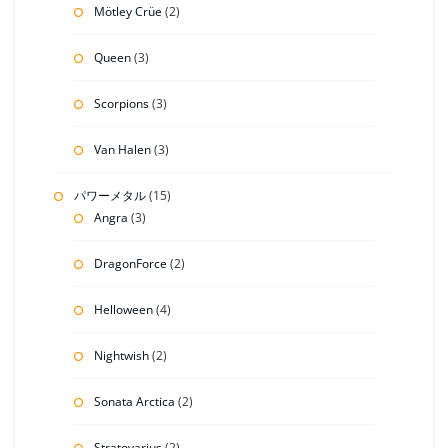
Mötley Crüe
(2)
Queen
(3)
Scorpions
(3)
Van Halen
(3)
パワーメタル
(15)
Angra
(3)
DragonForce
(2)
Helloween
(4)
Nightwish
(2)
Sonata Arctica
(2)
Stratovarius
(2)