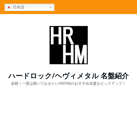
コ
日本語
ン
テ
ン
ツ
へ
ス
キ
ッ
プ
ハードロック/ヘヴィメタル 名盤紹介
必聴！一度は聴いておきたいHR/HMのおすすめ名盤をピックアップ！