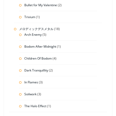
Bullet for My Valentine
(2)
Trivium
(1)
メロディックデスメタル
(18)
Arch Enemy
(5)
Bodom After Midnight
(1)
Children Of Bodom
(4)
Dark Tranquillity
(2)
In Flames
(3)
Soilwork
(3)
The Halo Effect
(1)