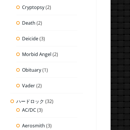
Cryptopsy
(2)
Death
(2)
Deicide
(3)
Morbid Angel
(2)
Obituary
(1)
Vader
(2)
ハードロック
(32)
AC/DC
(3)
Aerosmith
(3)