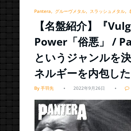
Pantera
グルーヴメタル
スラッシュメタル
【名盤紹介】『Vulgar 
Power「俗悪」 / 
というジャンルを
ネルギーを内包した
By 手羽先
2022年9月26日