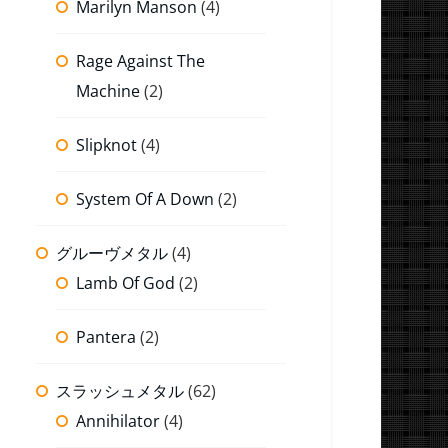
Marilyn Manson
(4)
Rage Against The
Machine
(2)
Slipknot
(4)
System Of A Down
(2)
グルーヴメタル
(4)
Lamb Of God
(2)
Pantera
(2)
スラッシュメタル
(62)
Annihilator
(4)