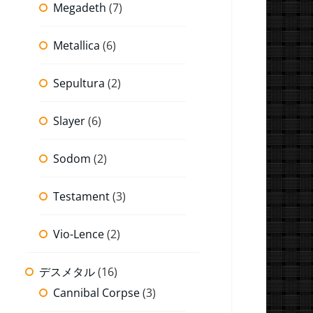
Megadeth
(7)
Metallica
(6)
Sepultura
(2)
Slayer
(6)
Sodom
(2)
Testament
(3)
Vio-Lence
(2)
デスメタル
(16)
Cannibal Corpse
(3)