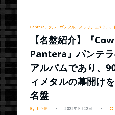
Pantera
グルーヴメタル
スラッシュメタル
【名盤紹介】『Cowboy
Pantera』パン
アルバムであり、9
ィメタルの幕開けを
名盤
By 手羽先
2022年9月22日