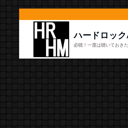
コ
ン
テ
ハードロック
ン
必聴！一度は聴いておきた
ツ
へ
ス
キ
ッ
プ