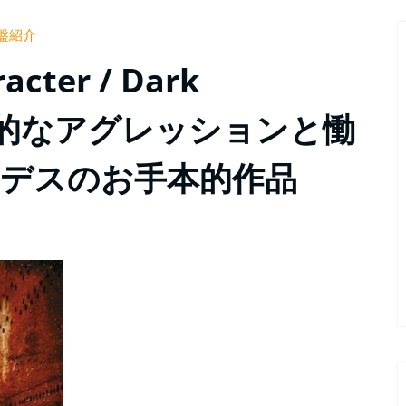
盤紹介
ter / Dark
y』破壊的なアグレッションと慟
デスのお手本的作品
0