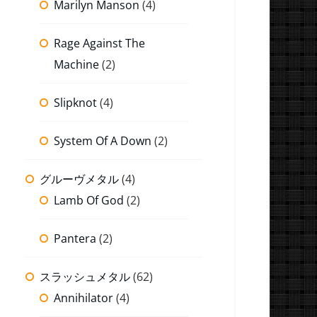
Marilyn Manson
(4)
Rage Against The
Machine
(2)
Slipknot
(4)
System Of A Down
(2)
グルーヴメタル
(4)
Lamb Of God
(2)
Pantera
(2)
スラッシュメタル
(62)
Annihilator
(4)