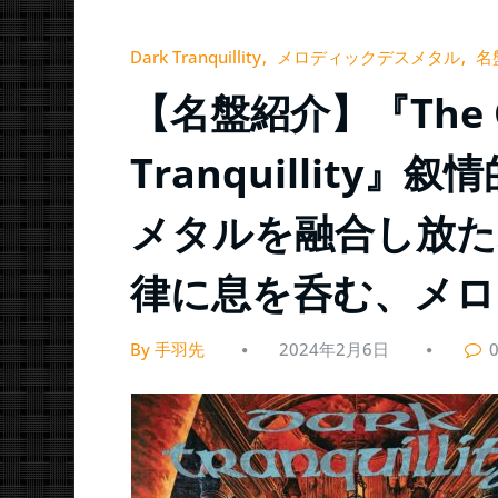
Dark Tranquillity
メロディックデスメタル
名
【名盤紹介】『The Gal
Tranquillit
メタルを融合し放た
律に息を呑む、メロ
By 手羽先
2024年2月6日