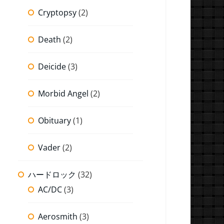
Cryptopsy
(2)
Death
(2)
Deicide
(3)
Morbid Angel
(2)
Obituary
(1)
Vader
(2)
ハードロック
(32)
AC/DC
(3)
Aerosmith
(3)