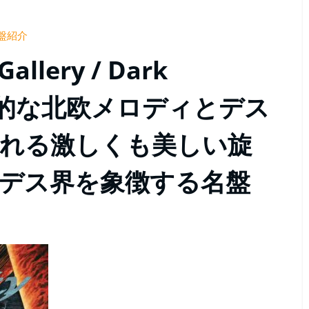
盤紹介
lery / Dark
y』叙情的な北欧メロディとデス
れる激しくも美しい旋
デス界を象徴する名盤
0