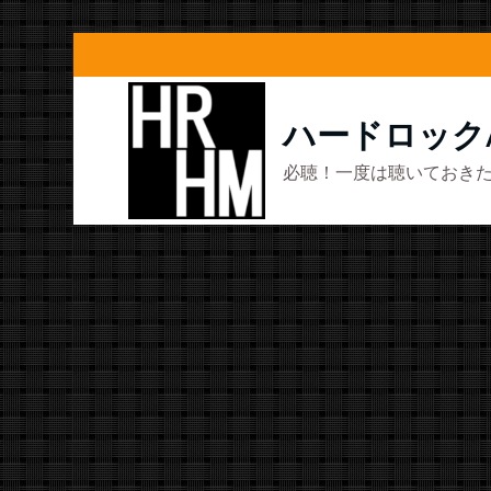
コ
ン
テ
ハードロック
ン
必聴！一度は聴いておきた
ツ
へ
ス
キ
ッ
プ