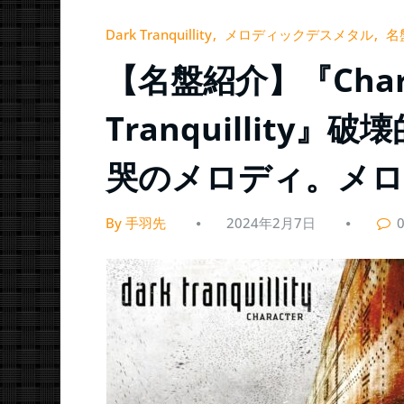
Dark Tranquillity
メロディックデスメタル
名
【名盤紹介】『Charac
Tranquillit
哭のメロディ。メロ
By 手羽先
2024年2月7日